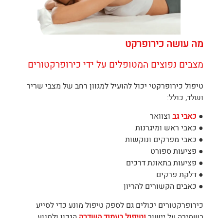
מה עושה כירופרקט
מצבים נפוצים המטופלים על ידי כירופרקטורים
טיפול כירופרקטי יכול להועיל למגוון רחב של מצבי שריר
ושלד, כולל:
●
כאבי גב
וצוואר
● כאבי ראש ומיגרנות
● כאבי מפרקים ונוקשות
● פציעות ספורט
● פציעות בתאונת דרכים
● דלקת פרקים
● כאבים הקשורים להריון
כירופרקטורים יכולים גם לספק טיפול מונע כדי לסייע
בשמירה על יישור
וטיפול בעמוד השדרה
הנכון ולמנוע